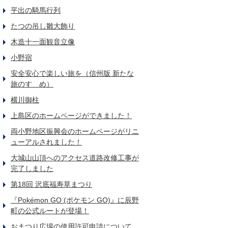
平出の騎馬行列
たつの吊し雛大飾り
木造十一面観音立像
小野宿
安全安心で楽しい旅を（信州版 新たな
旅のすゝめ）
横川御柱
上島区のホームページができました！
両小野地区振興会のホームページがリニ
ューアルされました！
大城山山頂へのアクセス道路改修工事が
完了しました
第18回 沢底福寿草まつり
『Pokémon GO (ポケモン GO)』に辰野
町の公式ルートが登場！
おまつり広場の使用許可申請について