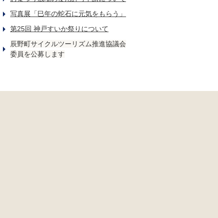
写真展「巳年の蛇石に元気をもらう」
第25回 神戸すいか祭りについて
辰野町サイクルツーリズム推進協議会
委員を公募します