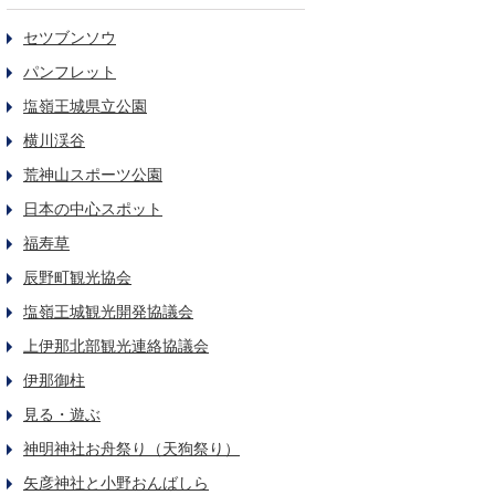
セツブンソウ
パンフレット
塩嶺王城県立公園
横川渓谷
荒神山スポーツ公園
日本の中心スポット
福寿草
辰野町観光協会
塩嶺王城観光開発協議会
上伊那北部観光連絡協議会
伊那御柱
見る・遊ぶ
神明神社お舟祭り（天狗祭り）
矢彦神社と小野おんばしら