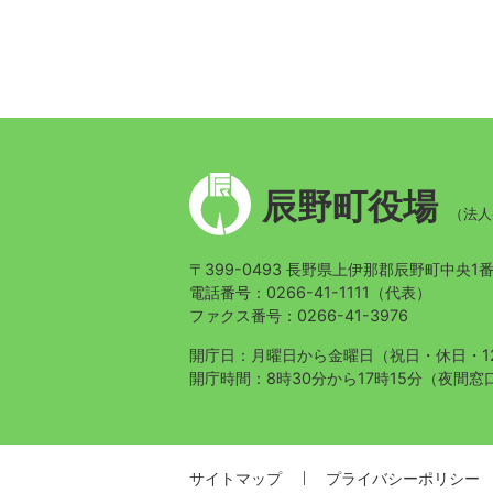
辰
辰野町役場
野
（法人番
町
章
〒399-0493 長野県上伊那郡辰野町中央1
電話番号：0266-41-1111（代表）
ファクス番号：0266-41-3976
開庁日：月曜日から金曜日
（祝日・休日・1
開庁時間：8時30分から17時15分
（夜間窓口
サイトマップ
プライバシーポリシー