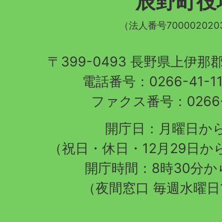
辰野町役
章
（法人番号700002020
〒399-0493 長野県上伊
電話番号：0266-41-1
ファクス番号：0266-4
開庁日：月曜日か
（祝日・休日・12月29日か
開庁時間：8時30分から
（夜間窓口 毎週水曜日