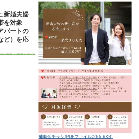
た新婚夫婦
帯を対象
アパートの
など）を応
補助金チラシ(PDFファイル:295.9KB)