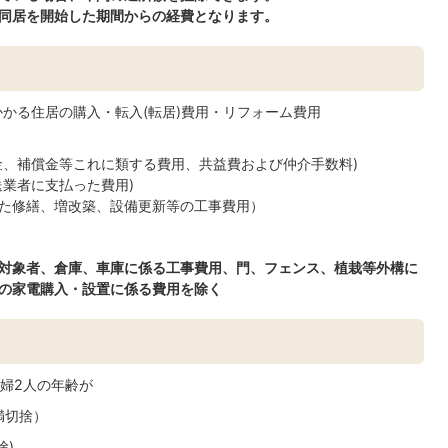
同居を開始した期間からの経費となります。
にかかる住居の購入・転入(転居)費用・リフォーム費用
金、補償金等これに類する費用、共益費および仲介手数料)
送業者に支払った費用)
た修繕、増改築、設備更新等の工事費用）
対象者、倉庫、車庫に係る工事費用、門、フェンス、植栽等外構に
の家電購入・設置に係る費用を除く
婦2人の年齢が
未満切捨）
捨)