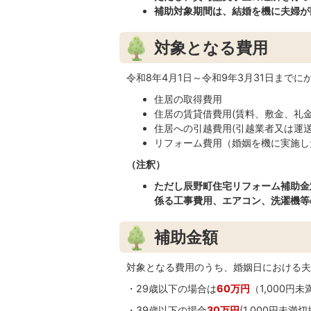
補助対象期間は、結婚を機に夫婦が
対象となる費用
令和8年4月1日～令和9年3月31日まで
住居の取得費用
住居の賃貸借費用(賃料、敷金、礼
住居への引越費用(引越業者又は運
リフォーム費用（婚姻を機に実施し
（注釈）
ただし辰野町住宅リフォーム補助金
係る工事費用、エアコン、洗濯機等
補助金額
対象となる費用のうち、婚姻日における夫
・29歳以下の場合は
60万円
（1,000円
・39歳以下の場合
30万円
(1,000円未満切