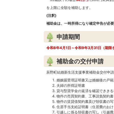
を上限に全額を補助します。
(注釈)
補助金は、一時所得になり確定申告が必要
申請期間
令和8年4月1日～令和9年3月31日（期
補助金の交付申請
辰野町結婚新生活支援事業補助金交付申請
婚姻届受理証明書又は婚姻後の戸籍
夫婦の所得証明書
貸与型奨学金の返済を確認でききる
物件の売買契約書、工事請負契約書
物件の賃貸借契約書及び領収書の写
住居手当支給証明書（住居費のおけ
引越しに係る領収書の写し（引越費