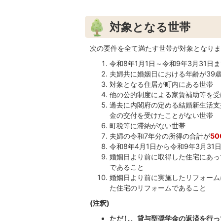
対象となる世帯
次の要件を全て満たす世帯が対象となりま
令和8年1月1日～令和9年3月31
夫婦共に婚姻日における年齢が39
対象となる住居が町内にある世帯
他の公的制度による家賃補助等を受
過去に内閣府の定める結婚新生活支
金の交付を受けたことがない世帯
町税等に滞納がない世帯
夫婦の令和7年分の所得の合計が
5
令和8年4月1日から令和9年3月3
婚姻日より前に取得した住宅にあっ
であること
婚姻日より前に実施したリフォーム
た住宅のリフォームであること
(注釈)
ただし、貸与型奨学金の返済を行っ