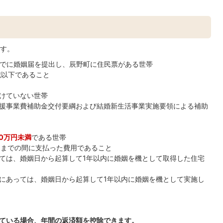
す。
日までに婚姻届を提出し、辰野町に住民票がある世帯
歳以下であること
けていない世帯
援事業費補助金交付要綱および結婚新生活事業実施要領による補助
00万円未満
である世帯
1日までの間に支払った費用であること
ては、婚姻日から起算して1年以内に婚姻を機として取得した住宅
にあっては、婚姻日から起算して1年以内に婚姻を機として実施し
ている場合、年間の返済額を控除できます。