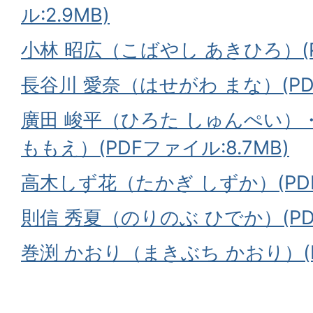
ル:2.9MB)
小林 昭広（こばやし あきひろ）(PD
長谷川 愛奈（はせがわ まな）(PDF
廣田 峻平（ひろた しゅんぺい）
ももえ）(PDFファイル:8.7MB)
高木しず花（たかぎ しずか）(PDF
則信 秀夏（のりのぶ ひでか）(PDF
巻渕 かおり（まきぶち かおり）(PD