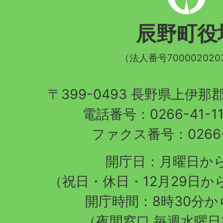
野
町
辰野町役
章
（法人番号700002020
〒399-0493 長野県上伊
電話番号：0266-41-1
ファクス番号：0266-4
開庁日：月曜日か
（祝日・休日・12月29日か
開庁時間：8時30分から
（夜間窓口 毎週水曜日