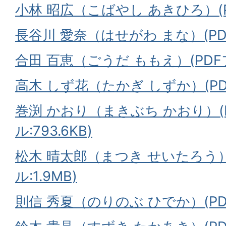
小林 昭広（こばやし あきひろ）(P
長谷川 愛奈（はせがわ まな）(PDF
合田 百恵（ごうだ ももえ）(PDFフ
高木 しず花（たかぎ しずか）(PDF
巻渕 かおり（まきぶち かおり）(
ル:793.6KB)
松木 晴太郎（まつき せいたろう）
ル:1.9MB)
則信 秀夏（のりのぶ ひでか）(PDF