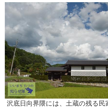
沢底日向界隈には、土蔵の残る民