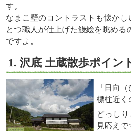
す。
なまこ壁のコントラストも懐かし
とつ職人が仕上げた鰻絵を眺める
ですよ。
1. 沢底 土蔵散歩ポイン
「日向（
標柱近く
どっしり
見応えで