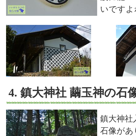
いですよ
4. 鎮大神社 繭玉神の石
鎮大神社
石像があ