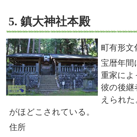
5. 鎮大神社本殿
町有形文
宝暦年間
重家によ
彼の後継
えられた
がほどこされている。
住所