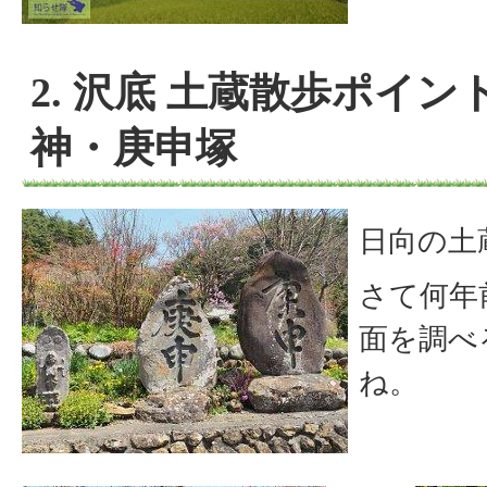
2. 沢底 土蔵散歩ポイン
神・庚申塚
日向の土
さて何年
面を調べ
ね。