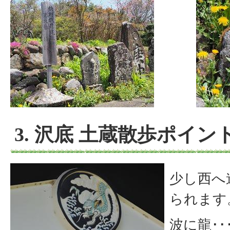
3. 沢底 土蔵散歩ポイン
少し西へ
られます
波に龍･