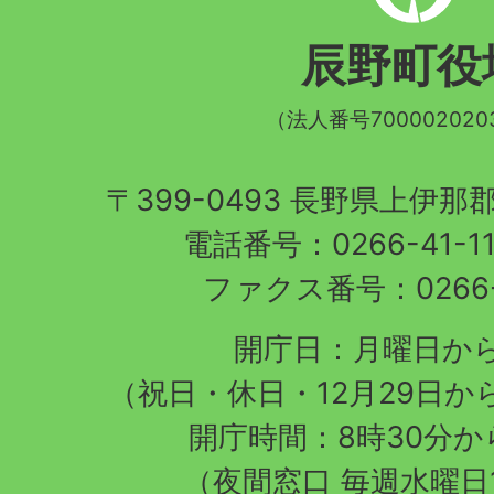
町
辰野町役
章
（法人番号700002020
〒399-0493 長野県上伊
電話番号：0266-41-1
ファクス番号：0266-4
開庁日：月曜日か
（祝日・休日・12月29日か
開庁時間：8時30分から
（夜間窓口 毎週水曜日