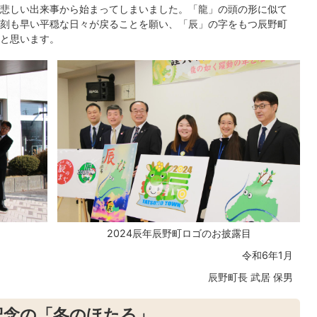
悲しい出来事から始まってしまいました。「龍」の頭の形に似て
刻も早い平穏な日々が戻ることを願い、「辰」の字をもつ辰野町
と思います。
2024辰年辰野町ロゴのお披露目
令和6年1月
辰野町長 武居 保男
記念の「冬のほたる」