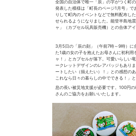
全国の自治体で唯一「辰」の字がつく町の
発表した模様は「町長のページ1月号」で
りして町内のイベントなどで無料配布した
せられるようになりました。能登半島地震
ャ」（カプセル玩具販売機）との合体アイ
3月5日の「辰の刻」（午前7時～9時）
た1歳の女の子を抱えたお母さんに初利用
ャ！」とカプセルが落下。可愛いらしい竜
ークレットデザインのレアバッジもありま
ートしたい（揃えたい）！」との感想のあ
これなら日々の暮らしの中でできる！」と
息の長い被災地支援が必要です。100円
さんのご協力をお願いいたします。