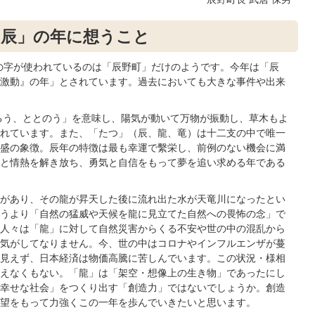
 「辰」の年に想うこと
」の字が使われているのは「辰野町」だけのようです。今年は「辰
激動』の年」とされています。過去においても大きな事件や出来
るう、ととのう」を意味し、陽気が動いて万物が振動し、草木もよ
れています。また、「たつ」（辰、龍、竜）は十二支の中で唯一
盛の象徴。辰年の特徴は最も幸運で繫栄し、前例のない機会に満
と情熱を解き放ち、勇気と自信をもって夢を追い求める年である
があり、その龍が昇天した後に流れ出た水が天竜川になったとい
うより「自然の猛威や天候を龍に見立てた自然への畏怖の念」で
人々は「龍」に対して自然災害からくる不安や世の中の混乱から
気がしてなりません。今、世の中はコロナやインフルエンザが蔓
見えず、日本経済は物価高騰に苦しんでいます。この状況・様相
えなくもない。「龍」は「架空・想像上の生き物」であったにし
幸せな社会」をつくり出す「創造力」ではないでしょうか。創造
望をもって力強くこの一年を歩んでいきたいと思います。