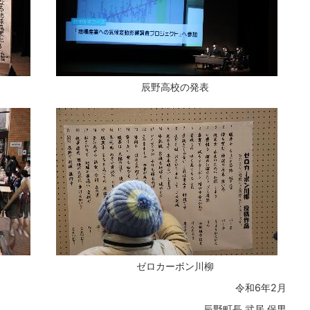
辰野高校の発表
ゼロカーボン川柳
令和6年2月
辰野町長 武居 保男