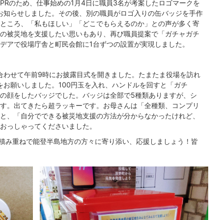
PRのため、仕事始めの1月4日に職員3名が考案したロゴマークを
お知らせしました。その後、別の職員がロゴ入りの缶バッジを手作
ところ、「私もほしい」「どこでもらえるのか」との声が多く寄
の被災地を支援したい思いもあり、再び職員提案で「ガチャガチ
デアで役場庁舎と町民会館に1台ずつの設置が実現しました。
に合わせて午前9時にお披露目式を開きました。たまたま役場を訪れ
をお願いしました。100円玉を入れ、ハンドルを回すと「ガチ
の顔をしたバッジでした。バッジは全部で5種類ありますが、シ
す。出てきたら超ラッキーです。お母さんは「全種類、コンプリ
と、「自分でできる被災地支援の方法が分からなかったけれど、
おっしゃってくださいました。
の積み重ねで能登半島地方の方々に寄り添い、応援しましょう！皆