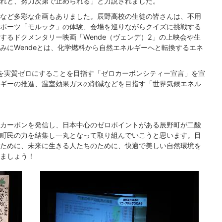
れど、努力次第で止められる」と力説されました。
など多彩な企画もありました。辰野高校の生徒の皆さんは、不用
ポーツ「モルック」の体験、会場を巡りながらクイズに挑戦する
するドクメンタリー映画「Wende（ヴェンデ）2」の上映会や生
みにWendeとは、化学燃料から自然エネルギーへと転換するエネ
量を実質ゼロにすることを目指す「ゼロカーボンシティー宣言」を宣
ギーの推進、温室効果ガスの削減などを目指す「世界気候エネル
カーボンを発信し、日本中心のゼロポイントがある辰野町が二酸
町民の力を結集し一丸となって取り組んでいこうと思います。目
ために、未来に生きる人たちのために、快適で美しい自然環境を
ましょう！