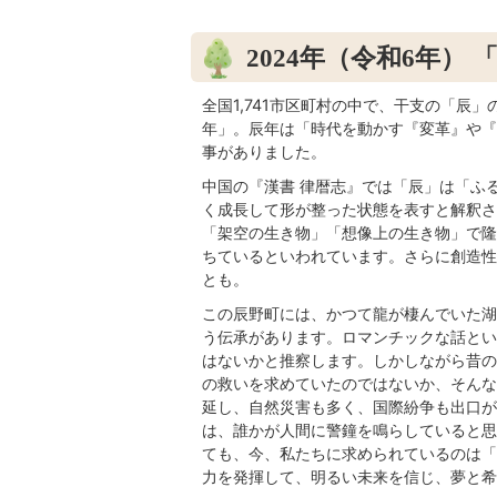
2024年（令和6年）
全国1,741市区町村の中で、干支の「辰
年」。辰年は「時代を動かす『変革』や『
事がありました。
中国の『漢書 律暦志』では「辰」は「ふ
く成長して形が整った状態を表すと解釈さ
「架空の生き物」「想像上の生き物」で隆
ちているといわれています。さらに創造性
とも。
この辰野町には、かつて龍が棲んでいた湖
う伝承があります。ロマンチックな話とい
はないかと推察します。しかしながら昔の
の救いを求めていたのではないか、そんな
延し、自然災害も多く、国際紛争も出口が
は、誰かが人間に警鐘を鳴らしていると思
ても、今、私たちに求められているのは「
力を発揮して、明るい未来を信じ、夢と希