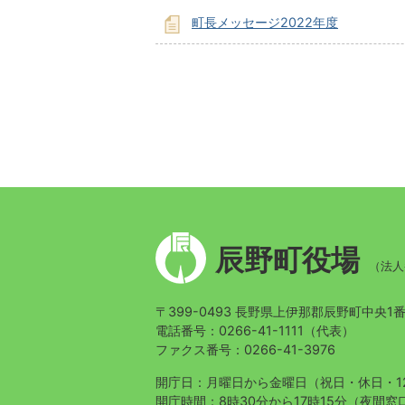
町長メッセージ2022年度
辰
辰野町役場
野
（法人番
町
章
〒399-0493 長野県上伊那郡辰野町中央1
電話番号：0266-41-1111（代表）
ファクス番号：0266-41-3976
開庁日：月曜日から金曜日
（祝日・休日・1
開庁時間：8時30分から17時15分
（夜間窓口