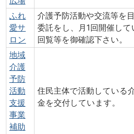
広場
ふれ
介護予防活動や交流等を
愛サ
委託をし、月1回開催して
ロン
回覧等を御確認下さい。
地域
介護
予防
活動
住民主体で活動している
支援
金を交付しています。
事業
補助