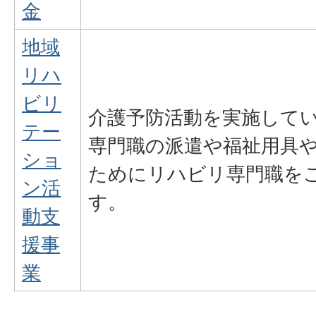
金
地域
リハ
ビリ
介護予防活動を実施して
テー
専門職の派遣や福祉用具
ショ
ためにリハビリ専門職を
ン活
す。
動支
援事
業