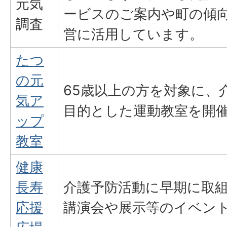
元気
ービスのご案内や町の傾
調査
営に活用しています。
たつ
の元
65歳以上の方を対象に、
気ア
目的とした運動教室を開
ップ
教室
健康
長寿
介護予防活動に早期に取
応援
講演会や展示等のイベン