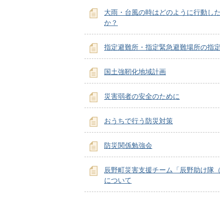
大雨・台風の時はどのように行動し
か？
指定避難所・指定緊急避難場所の指
国土強靭化地域計画
災害弱者の安全のために
おうちで行う防災対策
防災関係勉強会
辰野町災害支援チーム「辰野助け隊（
について