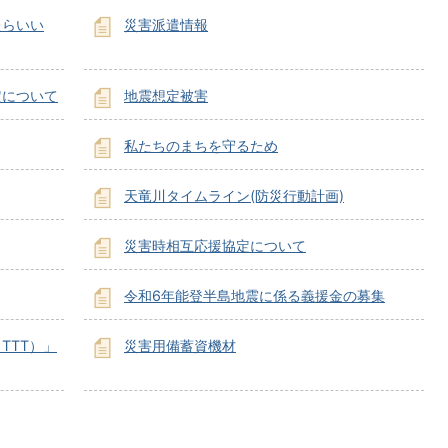
たらいい
災害派遣情報
定について
地震想定被害
私たちのまちを守るため
天竜川タイムライン(防災行動計画)
災害時相互応援協定について
令和6年能登半島地震に係る義援金の募集
TTT）」
災害用備蓄資機材